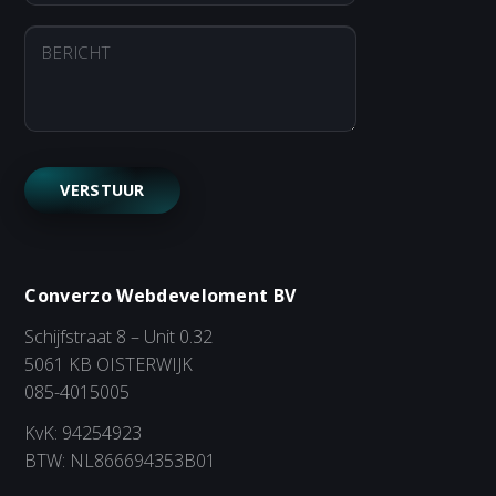
Converzo Webdeveloment BV
Schijfstraat 8 – Unit 0.32
5061 KB OISTERWIJK
085-4015005
KvK: 94254923
BTW: NL866694353B01