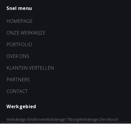
Snel menu
HOMEPAGE
ONZE WERKWIJZE
PORTFOLIO
OVER ONS
KLANTEN VERTELLEN
PARTNERS
CONTACT
Werkgebied
Webdesign Eindhoven
Webdesign Tilburg
Webdesign Den Bosch
Webdesign Breda
Webdesign Oisterwijk
Webdesign Oirschot