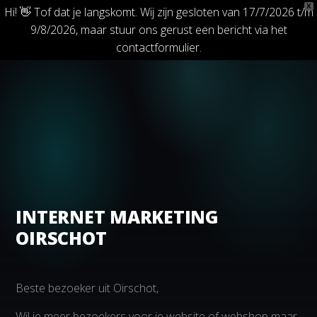
X
Hi! 👋 Tof dat je langskomt. Wij zijn gesloten van 17/7/2026 t/m
9/8/2026, maar stuur ons gerust een bericht via het
contactformulier.
INTERNET MARKETING
OIRSCHOT
Beste bezoeker uit Oirschot,
Wil je meer bezoekers voor je website of webshop maar