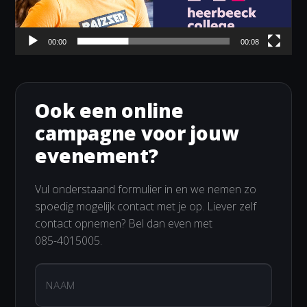
00:00
00:08
Ook een online
campagne voor jouw
evenement?
Vul onderstaand formulier in en we nemen zo
spoedig mogelijk contact met je op. Liever zelf
contact opnemen? Bel dan even met
085-4015005
.