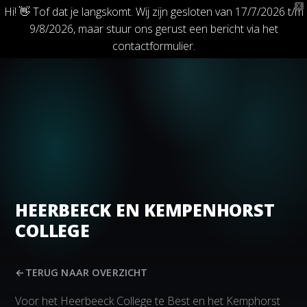
X
Hi! 👋 Tof dat je langskomt. Wij zijn gesloten van 17/7/2026 t/m
9/8/2026, maar stuur ons gerust een bericht via het
contactformulier.
HEERBEECK EN KEMPENHORST
COLLEGE
←
TERUG NAAR OVERZICHT
Voor het Heerbeeck College te Best en het Kemphorst