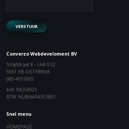
Converzo Webdeveloment BV
Schijfstraat 8 – Unit 0.32
5061 KB OISTERWIJK
085-4015005
KvK: 94254923
BTW: NL866694353B01
Snel menu
HOMEPAGE