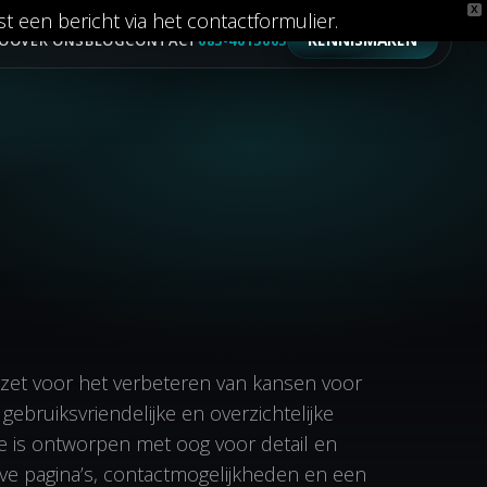
X
t een bericht via het contactformulier.
KENNISMAKEN
IO
OVER ONS
BLOG
CONTACT
085-4015005
nzet voor het verbeteren van kansen voor
ruiksvriendelijke en overzichtelijke
e is ontworpen met oog voor detail en
ieve pagina’s, contactmogelijkheden en een