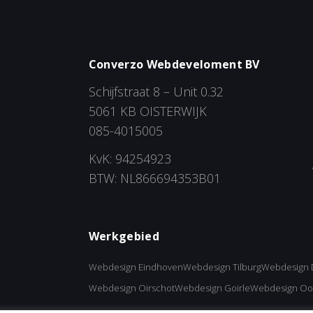
Converzo Webdeveloment BV
Schijfstraat 8 – Unit 0.32
5061 KB OISTERWIJK
085-4015005
KvK: 94254923
BTW: NL866694353B01
Werkgebied
Webdesign Eindhoven
Webdesign Tilburg
Webdesign 
Webdesign Oirschot
Webdesign Goirle
Webdesign Oo