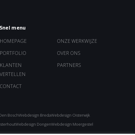
Snel menu
HOMEPAGE
ONZE WERKWIJZE
PORTFOLIO
OVER ONS
KLANTEN
PARTNERS
VERTELLEN
CONTACT
Den Bosch
Webdesign Breda
Webdesign Oisterwijk
sterhout
Webdesign Dongen
Webdesign Moergestel