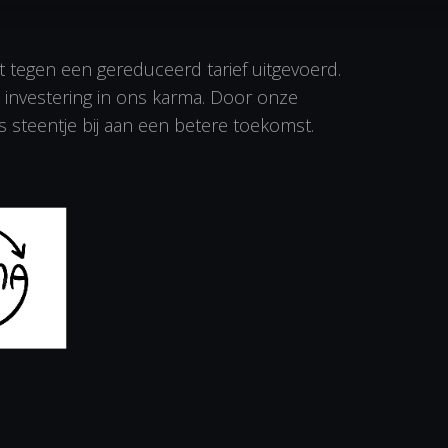
 tegen een gereduceerd tarief uitgevoerd.
 investering in ons karma. Door onze
ns steentje bij aan een betere toekomst.