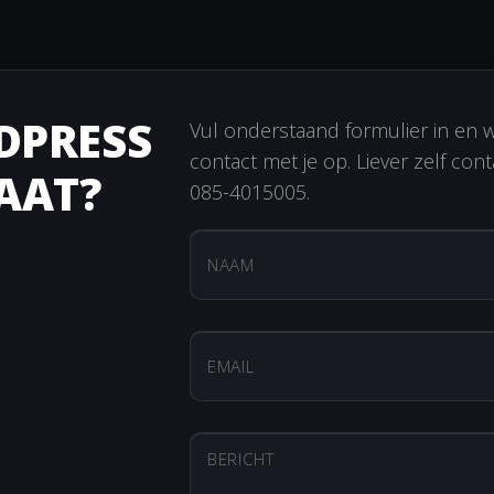
DPRESS
Vul onderstaand formulier in en 
contact met je op. Liever zelf c
AAT?
085-4015005
.