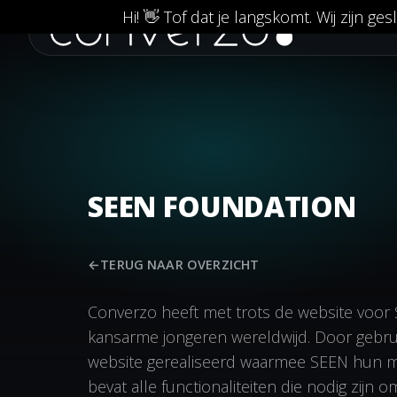
Hi! 👋 Tof dat je langskomt. Wij zijn 
SEEN FOUNDATION
←
TERUG NAAR OVERZICHT
Converzo heeft met trots de website voor 
kansarme jongeren wereldwijd. Door gebru
website gerealiseerd waarmee SEEN hun mis
bevat alle functionaliteiten die nodig zij