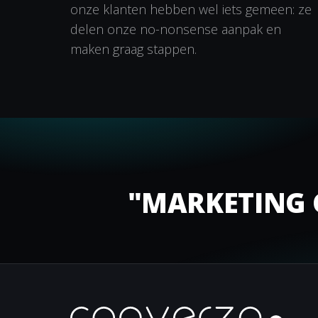
onze klanten hebben wel iets gemeen: ze
delen onze no-nonsense aanpak en
maken graag stappen.
"MARKETING G