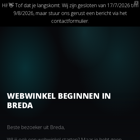
X
Hi! 👋 Tof dat je langskomt. Wij zijn gesloten van 17/7/2026 t/m
9/8/2026, maar stuur ons gerust een bericht via het
contactformulier.
WEBWINKEL BEGINNEN IN
BREDA
Beste bezoeker uit Breda,
Wil jij ook een webwinkel starten? Maar je hebt geen