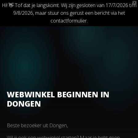
X
Hi! 👋 Tof dat je langskomt. Wij zijn gesloten van 17/7/2026 t/m
9/8/2026, maar stuur ons gerust een bericht via het
contactformulier.
WEBWINKEL BEGINNEN IN
DONGEN
Beste bezoeker uit Dongen,
Wil jij ook een webwinkel starten? Maar je hebt geen